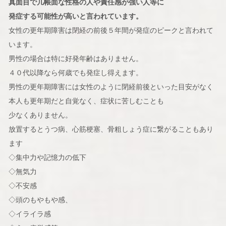
真面目で几帳面な性格の人や責任感が強い人等に
発症する可能性が高いと言われています。
女性の更年期障害は閉経の前後５年間が発症のピークと言われて
います。
男性の場合は特に好発年齢はありません。
４０代以降なら何歳でも発症し得えます。
男性の更年期障害には女性のように閉経前後といった目安がなく
本人も更年期だと自覚なく、症状に苦しむことも
少なくありません。
放置するとうつ病、心筋梗塞、骨粗しょう症に繋がることもあり
ます
◇集中力や記憶力の低下
◇無気力
◇不安感
◇頭のもやもや感、
◇イライラ感