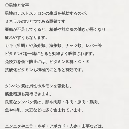
◎男性と食事
男性のテストステロンの生成を補助するのが、
ミネラルのひとつである亜鉛です
亜鉛が不足してくると、精巣や前立腺の働きが悪くなり
疲れやすくもなります。
カキ（牡蠣）や魚介類、海藻類、ナッツ類、レバー等
ビタミンCを一緒にとると効率よく吸収されます。
免疫力を低下防止には、ビタミンＢ群・Ｃ・Ｅ
抗酸化ビタミンも積極的にとると有効です。
タンパク質は男性ホルモンを強化し、
筋量増加も期待できます。
良質なタンパク質は、卵や肉類・牛肉・豚肉・鶏肉、
魚や牛乳、大豆などに多く含まれています。
ニンニクやニラ・ネギ・アボカド・人参・山芋などは、