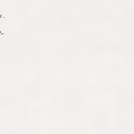
す
。
ん。