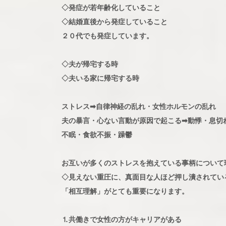
◇発症が若年齢化していること
◇結婚直後から発症していること
２０代でも発症しています。
◇夫が帰宅する時
◇夫いる家に帰宅する時
ストレス➡自律神経の乱れ・女性ホルモンの乱れ
夫の暴言・心ない言動が原因で起こる➡動悸・息切
不眠・食欲不振・躁鬱
お互いが多くのストレスを抱えている事柄について
◇見えない重圧に、真面目な人ほど押し潰されてい
「相互理解」がとても重要になります。
⒈共働きで女性の方がキャリアがある