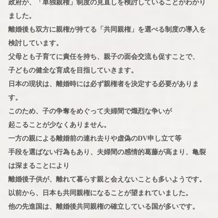
政府が、「単独親権」制度の見直しを検討していることがわかり
ました。
離婚後も双方に親権が持てる「共同親権」を選べる制度の導入を
検討しています。
父母とも子育てに責任を持ち、親子の面会交流も促すことで、
子どもの健全な育成を目指していきます。
日本の現状は、離婚時には必ず親権者を決定する必要がありま
す。
このため、子の争奪をめぐって夫婦間で熾烈な争いが
起こることが少なくありません。
一方の親による離婚前の連れ去りや虚偽のDV申し立て等
手段を選ばない行為もあり、夫婦間の感情的葛藤が高まり、亀裂
は深まることにより
離婚後子供が、離れて暮らす親と会えないことも多いようです。
以前から、日本も共同親権になることが望まれていました。
他の先進国は、離婚後共同親権の確立している国が多いです。