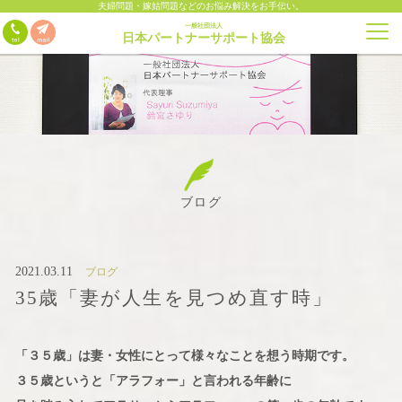
夫婦問題・嫁姑問題などのお悩み解決をお手伝い。
一般社団法人
日本パートナーサポート協会
ブログ
2021.03.11
ブログ
35歳「妻が人生を見つめ直す時」
「３５歳」は妻・女性にとって様々なことを想う時期です。
３５歳というと「アラフォー」と言われる年齢に