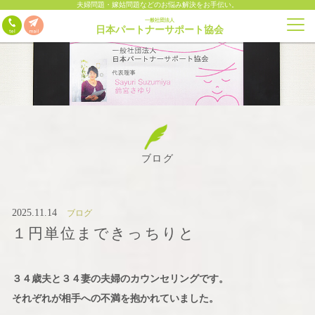
夫婦問題・嫁姑問題などのお悩み解決をお手伝い。
一般社団法人
日本パートナーサポート協会
ブログ
2025.11.14
ブログ
１円単位まできっちりと
３４歳夫と３４妻の夫婦のカウンセリングです。
それぞれが相手への不満を抱かれていました。